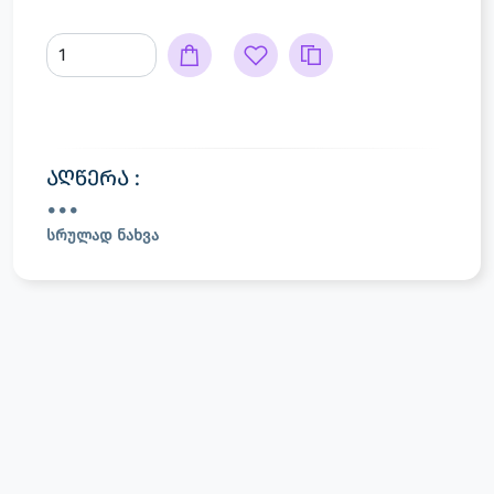
აღწერა :
სრულად ნახვა